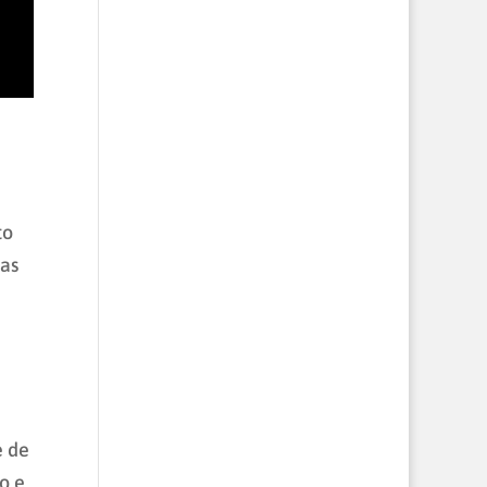
to
das
e de
o e