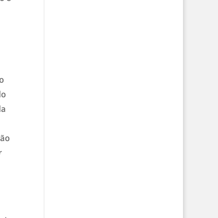
o
do
da
ção
r