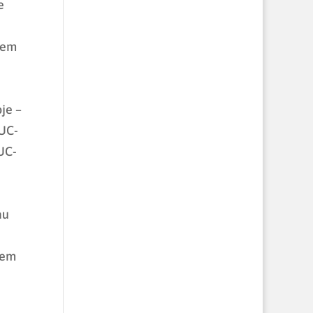
e
 em
je –
PUC-
PUC-
au
 em